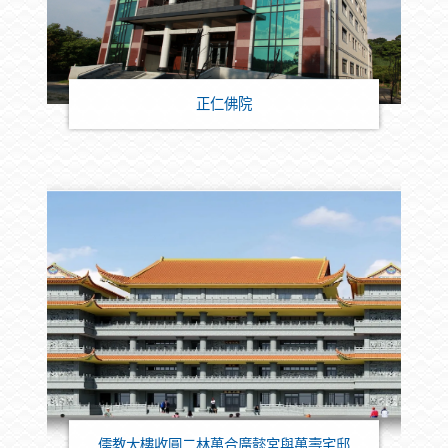
正仁佛院
儒教大樓收圓二林萬合廣懿宮與萬壽宅邸