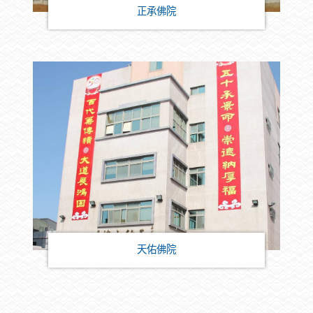
正承佛院
天佑佛院