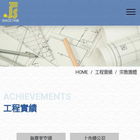
公司沿革
E 環境
空調產品系列(多聯變頻空
無塵室空調
通訊方式
SINCE1998
調、冰水系統、熱泵空調)
組織架構
S 社會責任
上市櫃公司
最新消息
空調工程系列
證照專利
G 公司治理
科技廠辦
生活花絮
無塵室空調系統
勞安管理
公共工程
機電及自動控制系統
學術教育
改善室內空氣品質系統
HOME
工程實績
宗教團體
飯店餐飲
宗教團體
工程實績
無塵室空調
上市櫃公司