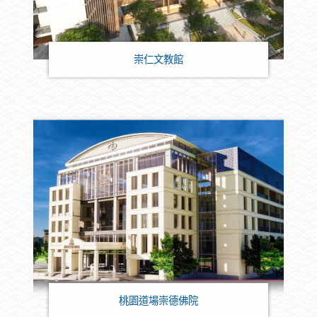
崇仁文教館
桃園道場崇德佛院