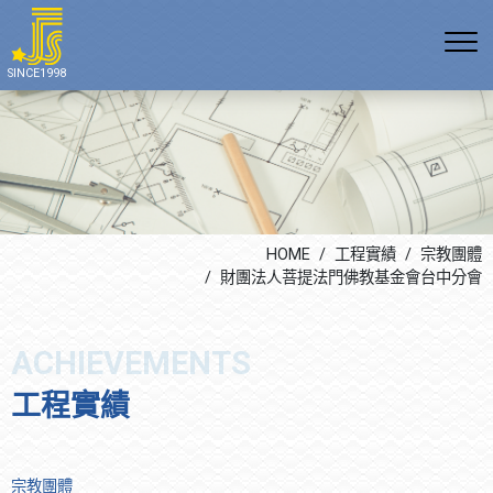
公司沿革
E 環境
空調產品系列(多聯變頻空
無塵室空調
通訊方式
SINCE1998
調、冰水系統、熱泵空調)
組織架構
S 社會責任
上市櫃公司
最新消息
空調工程系列
證照專利
G 公司治理
科技廠辦
生活花絮
無塵室空調系統
勞安管理
公共工程
機電及自動控制系統
學術教育
改善室內空氣品質系統
HOME
工程實績
宗教團體
飯店餐飲
財團法人菩提法門佛教基金會台中分會
宗教團體
工程實績
宗教團體