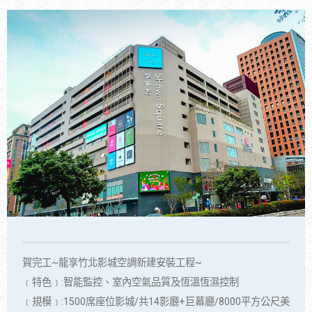
賀完工~龍享竹北影城空調新建安裝工程~
﹝特色﹞:智能監控、室內空氣品質及恆溫恆濕控制
﹝規模﹞:1500席座位影城/共14影廳+巨幕廳/8000平方公尺美