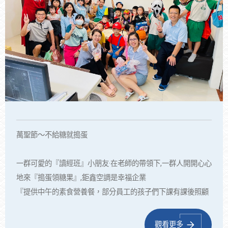
萬聖節～不給糖就搗蛋
一群可愛的『讀經班』小朋友·在老師的帶領下,一群人開開心心
地來『搗蛋領糖果』,鉅鑫空調是幸福企業
『提供中午的素食營養餐，部分員工的孩子們下課有課後照顧
班,真正達到對員工與家人全方位照顧』～ 落實「己立立人，
己達達人」之大同世界
觀看更多