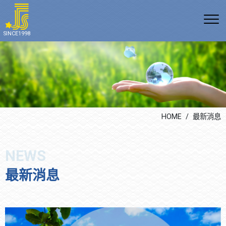
公司沿革
E 環境
空調產品系列(多聯變頻空
無塵室空調
通訊方式
SINCE1998
調、冰水系統、熱泵空調)
組織架構
S 社會責任
上市櫃公司
最新消息
空調工程系列
證照專利
G 公司治理
科技廠辦
生活花絮
無塵室空調系統
勞安管理
公共工程
機電及自動控制系統
學術教育
改善室內空氣品質系統
HOME
最新消息
飯店餐飲
宗教團體
最新消息